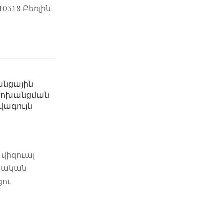
10318 Բեռլին
անցային
փոխանցման
ագույն
վիզուալ
կան ​​
ցու