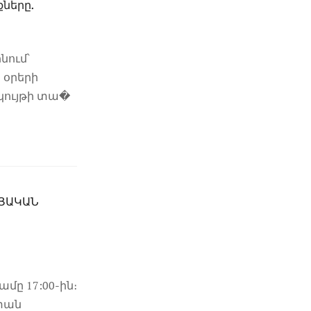
ները.
նում՝
 օրերի
կույթի տա�
ԱՅԱԿԱՆ
ամը 17:00-ին։
 տան