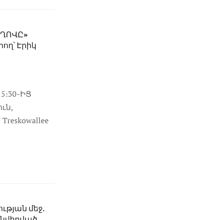
ՈՂՈՎԸ»
ող՝ Էրիկ
15։30-ԻՑ
ւն,
reskowallee
ւթյան մեջ.
 նվիրված