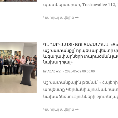
պատկերասրահ, Treskowallee 112, 
Կարդալ ավելին
ԳԵՂԱՐՎԵՍՏԻ ՑՈՒՑԱՀԱՆԴԵՍ. «Ց
աշխատանքը՝ որպես արվեստի 
և գաղափարների տարածման լավ
նախադրյալ»
by AEAE e.V.
-
2025-05-02 00:00:00
Աշխատանքային թեման՝ «Հայերի 
արվեստը Գերմանիայում. անհատա
նախաձեռնությունների բյուրեղա
Կարդալ ավելին