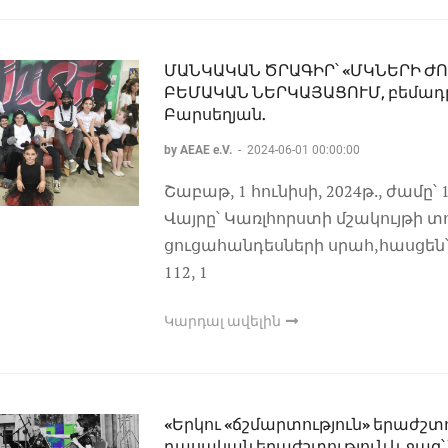
ՄԱՆԿԱԿԱՆ ԾՐԱԳԻՐ՝ «ՄԿՆԵՐԻ Ժ
ԲԵՄԱԿԱՆ ՆԵՐԿԱՅԱՑՈՒՄ, բեմադր
Բարսեղյան.
by AEAE e.V.
-
2024-06-01 00:00:00
Շաբաթ, 1 հունիսի, 2024թ., ժամը՝ 
Վայրը՝ Կառլհորստի մշակույթի տո
ցուցահանդեսների սրահ,հասցեն՝ T
112, 1
Կարդալ ավելին
«Երկու «ճշմարտություն» երաժշտո
դասական երաժշտություն և ջազ՝