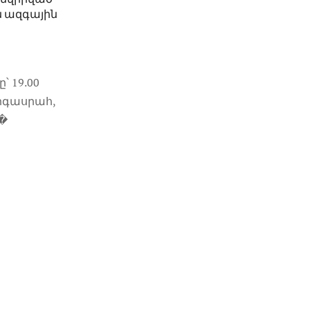
 ազգային
՝ 19.00
երգասրահ,
 �