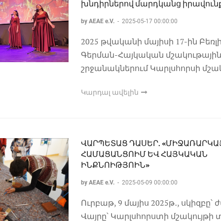
խնդիրներով մարդկանց իրավունք
by AEAE e.V.
-
2025-05-17 00:00:00
2025 թվականի մայիսի 17-ին Բեռլի
Գերման-Հայկական մշակութային
շրջանակներում Կարլսհորսի մշա
Կարդալ ավելին
ՎԱՐՊԵՏԱՑ ԴԱՍԵՐ. «ՄԻՋԱՌԱՐԿ
ՀԱՄԱՑԱՆՑՈԻՄ ԵՎ ՀԱՅԿԱԿԱՆ
ԻՆՔՆՈԻԹՅՈԻՆ»
by AEAE e.V.
-
2025-05-09 00:00:00
Ուրբաթ, 9 մայիս 2025թ․, սկիզբը՝ ժ
Վայրը՝ Կարլսհորստի մշակույթի