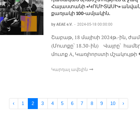
Հայաստանի «ԿՈՄԻՏԱՍԻ» անվան
քառյակի 100-ամյակին.
by AEAE e.V.
-
2024-05-18 00:00:00
Շաբաթ, 18 մայիսի 2024թ.-ին, ժամը
(Մուտքը՝ 18.30-ին) Վայրը՝ համ
մուտք A, Կառլհորստի մշակույթի
Կարդալ ավելին
‹
1
2
3
4
5
6
7
8
9
10
›