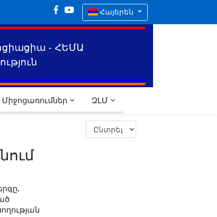
Հայերեն
ոցիացիա - ՀԵՄԱ
ւթյուն
Միջոցառումներ
ԶԼՄ
նում
երգը.
ած
սողության