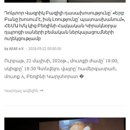
Դոկտոր Վազրիկ Բազիլի դասախոսությունը՝ «Երբ
Բանը խոսում է, իսկ Լռությունը՝ պատասխանում»,
ՀԵՄԱ հ/կ կից Բեռլինի Հայկական Կիրակնօրյա
դպրոցի սաների բեմական ներկայացումների
ուղեկցությամբ
by AEAE e.V.
-
2026-05-22 00:00:00
Ուրբաթ, 22 մայիսի, 2026թ․, մուտքի ժամը՝ 18:00,
սկիզբը՝ 18:30 Գտնվելու վայրը՝ համերգասրահ,
մուտք A, Բեռլինի Կարլսհորստ �
Կարդալ ավելին