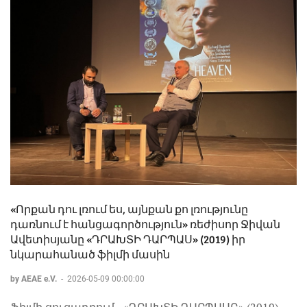
«Որքան դու լռում ես, այնքան քո լռությունը
դառնում է հանցագործություն» ռեժիսոր Ջիվան
Ավետիսյանը «ԴՐԱԽՏԻ ԴԱՐՊԱՍ» (2019) իր
նկարահանած ֆիլմի մասին
by AEAE e.V.
-
2026-05-09 00:00:00