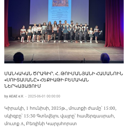
ՄԱՆԿԱԿԱՆ ԾՐԱԳԻՐ. Հ․ ԹՈԻՄԱՆՅԱՆԻ ՀԱՄԱՆՈԻՆ
«ՍՈԻՏԱՍԱՆԸ» ՀԵՔԻԱԹԻ ԲԵՄԱԿԱՆ
ՆԵՐԿԱՅԱՑՈՒՄ
by AEAE e.V.
-
2025-06-01 00:00:00
Կիրակի, 1 հունիսի, 2025թ․, մուտքի ժամը՝ 15:00,
սկիզբը՝ 15:30 Գտնվելու վայրը՝ համերգասրահ,
մուտք A, Բեռլինի Կարլսհորստ