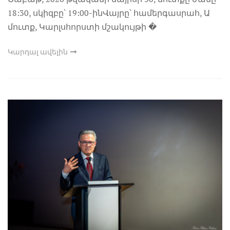
18:30, սկիզբը՝ 19:00-ինՎայրը՝ համերգասրահ, Ա
մուտք, Կարլսհորստի մշակույթի �
Կարդալ ավելին