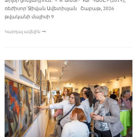
Ֆիլմի ցուցադրում․ «ԴՐԱԽՏԻ ԴԱՐՊԱՍԸ» (2019),
ռեժիսոր`Ջիվան Ավետիսյան Շաբաթ, 2026
թվականի մայիսի 9
Կարդալ ավելին