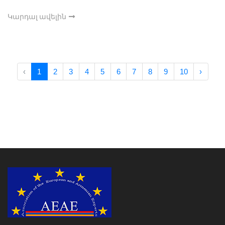
Կարդալ ավելին
‹
1
2
3
4
5
6
7
8
9
10
›