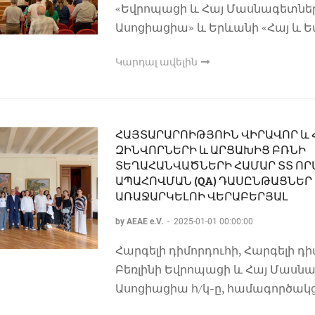
«Եվրոպացի և Հայ Մասնագետնե
Ասոցիացիա» և Երևանի «Հայ և Ե
Կարդալ ավելին
ՀԱՅՏԱՐԱՐՈԻԹՅՈԻՆ ՎԻՐԱՎՈՐ և
ԶԻՆՎՈՐՆԵՐԻ և ԱՐՑԱԽԻՑ ԲՌՆԻ
ՏԵՂԱՀԱՆՎԱԾՆԵՐԻ ՀԱՄԱՐ ՏՏ ՈՐ
ԱՊԱՀՈՎՄԱՆ (QA) ԴԱՍԸՆԹԱՑՆԵՐ
ԱՌԱՋԱՐԿԵԼՈԻ ՎԵՐԱԲԵՐՅԱԼ
by AEAE e.V.
-
2025-01-01 00:00:00
Հարգելի դիմորդուհի, Հարգելի դ
Բեռլինի Եվրոպացի և Հայ Մասն
Ասոցիացիա հ/կ-ը, համագործակց