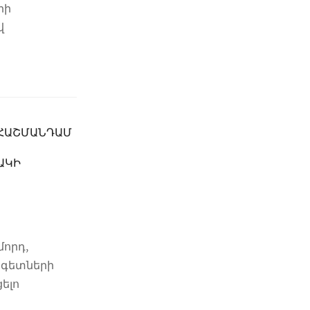
րի
վ
 ՀԱՇՄԱՆԴԱՄ
ԱԿԻ
իմորդ,
ագետների
ելո