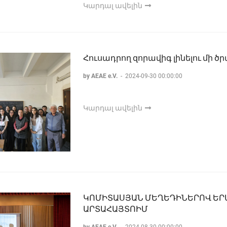
Կարդալ ավելին
Հուսադրող զորավիգ լինելու մի ծ
by AEAE e.V.
-
2024-09-30 00:00:00
Կարդալ ավելին
ԿՈՄԻՏԱՍՅԱՆ ՄԵՂԵԴԻՆԵՐՈՎ ԵՐ
ԱՐՏԱՀԱՅՏՈԻՄ
by AEAE e.V.
-
2024-08-30 00:00:00