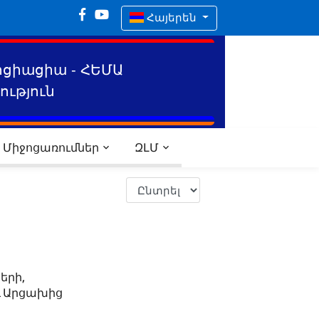
Հայերեն
ոցիացիա - ՀԵՄԱ
ւթյուն
Միջոցառումներ
ԶԼՄ
երի,
և Արցախից