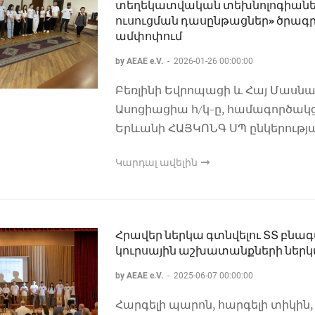
տեղեկատվական տեխնոլոգիանե
ուսուցման դասընթացներ» ծրագ
ամփոփում
by AEAE e.V.
-
2026-01-26 00:00:00
Բեռլինի Եվրոպացի և Հայ Մասն
Ասոցիացիա հ/կ-ը, համագործակց
Երևանի ՀԱՅԿՈՆԳ ՍՊ ընկերությա
Կարդալ ավելին
Հրավեր ներկա գտնվելու ՏՏ բնա
կուրսային աշխատանքների ներ
by AEAE e.V.
-
2025-06-07 00:00:00
Հարգելի պարոն, հարգելի տիկին,