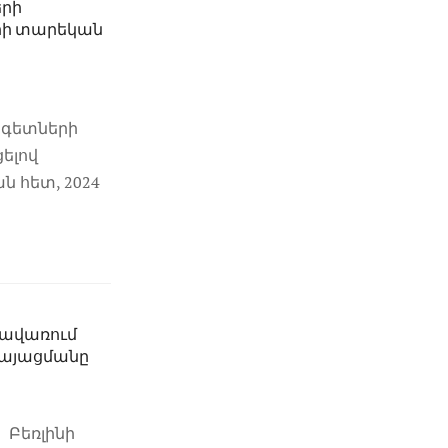
րի
րի տարեկան
ագետների
ելով
ն հետ, 2024
գավառում
կայացմանը
 Բեռլինի