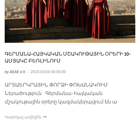
ԳԵՐՄԱՆԱ-ՀԱՅԿԱԿԱՆ ՄՇԱԿՈՒԹԱՅԻՆ ՕՐԵՐԻ 10-
ԱՄՅԱԿԸ ԲԵՌԼԻՆՈՒՄ
by AEAE e.V.
-
2025-03-04 00:00:00
ԱՐՏԱԵՐԿՐԱՅԻՆ ՓՈՐՁԻ ՓՈԽԱՆԱԿՈԻՄ
Ներածություն Գերմանա-հայկական
մշակութային օրերը կազմակերպվում են ա
Կարդալ ավելին