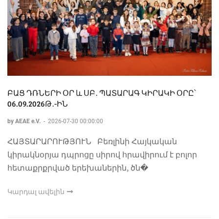
ԲԱՑ ԴՌՆԵՐԻ ՕՐ և ՍԲ․ ՊԱՏԱՐԱԳ ԿԻՐԱԿԻ ՕՐԸ՝
06.09.2026Թ․-ԻՆ
by AEAE e.V.
-
2026-07-30 00:00:00
ՀԱՅՏԱՐԱՐՈՒԹՅՈՒՆ Բեռլինի Հայկական
կիրակնօրյա դպրոցը սիրով հրավիրում է բոլոր
հետաքրքրված երեխաներին, ծն�
Կարդալ ավելին