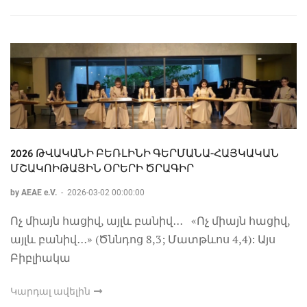
2026 ԹՎԱԿԱՆԻ ԲԵՌԼԻՆԻ ԳԵՐՄԱՆԱ-ՀԱՅԿԱԿԱՆ
ՄՇԱԿՈԻԹԱՅԻՆ ՕՐԵՐԻ ԾՐԱԳԻՐ
by AEAE e.V.
-
2026-03-02 00:00:00
Ոչ միայն հացիվ, այլև բանիվ․․․ «Ոչ միայն հացիվ,
այլև բանիվ․․․» (Ծննդոց 8,3; Մատթևոս 4,4): Այս
Բիբլիակա
Կարդալ ավելին