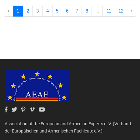
‹
1
2
3
4
5
6
7
8
...
11
12
›
Association of the European and Armenian Experts e. V. (Verband
der Europäischen und Armenischen Fachleute e.V.)