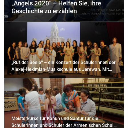
„Angels 2020“ – Helfen Sie, ihre
Geschichte zu erzählen
„Ruf der Seele“ – ein Konzert der Schülerinnen der
Alexej-Hekimian-Musikschule aus Jerewan. Mit
Saiteninstrumenten widmen sie sich der
geistlichen Musik.
Meisterkurse für Kanun und Santur für die
Schülerinnen und Schüler der Armenischen Schule