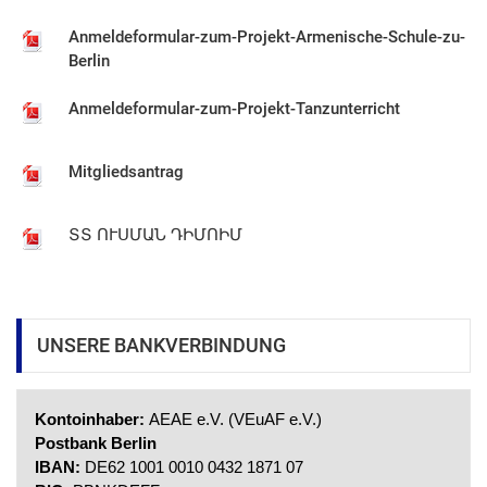
Tätigkeitsbericht-2025
Anmeldeformular-zum-Projekt-Armenische-Schule-zu-
Berlin
ՀԵՄԱ Կանոնադրություն
Anmeldeformular-zum-Projekt-Tanzunterricht
Satzung-DE
Mitgliedsantrag
Tätigkeitsbericht 2012-2013
ՏՏ ՈՒՍՄԱՆ ԴԻՄՈԻՄ
Tätigkeitsbericht-2014
Tätigkeitsbericht-2015
UNSERE BANKVERBINDUNG
Tätigkeitsbericht-2016
Kontoinhaber:
AEAE e.V. (VEuAF e.V.)
Postbank Berlin
Tätigkeitsbericht-2017
IBAN:
DE62 1001 0010 0432 1871 07