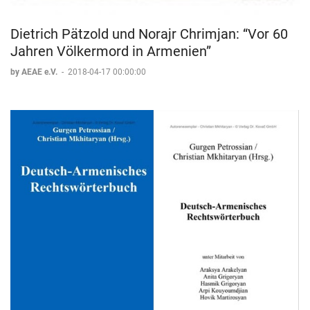
Dietrich Pätzold und Norajr Chrimjan: “Vor 60
Jahren Völkermord in Armenien”
by AEAE e.V.
-
2018-04-17 00:00:00