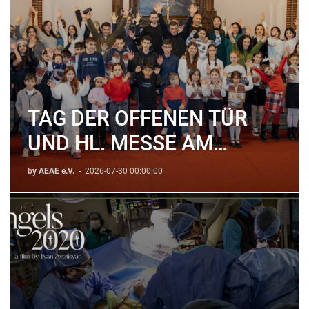
TAG DER OFFENEN TÜR
UND HL. MESSE AM
SONNTAG, DEN 06.09.2026
by AEAE e.V.
-
2026-07-30 00:00:00