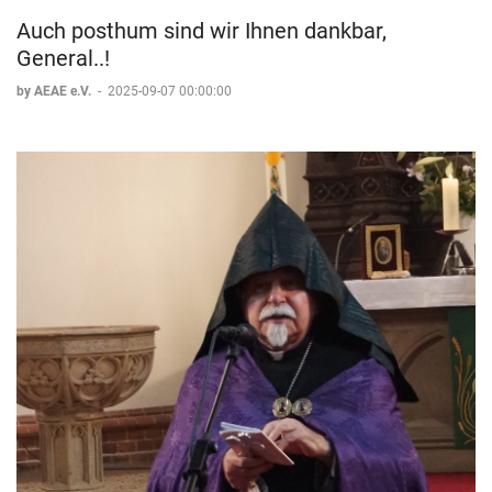
Mikayel Minasyan
Auch posthum sind wir Ihnen dankbar,
Deutsch-Armenische Kulturtage in Berlin
General..!
Projektinitiator und -leiter
by AEAE e.V.
-
2025-09-07 00:00:00