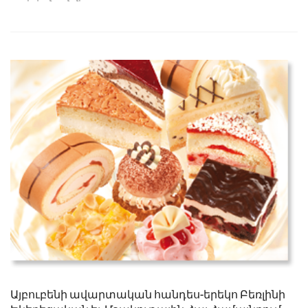
Այբուբենի ավարտական հանդես-երեկո Բեռլինի