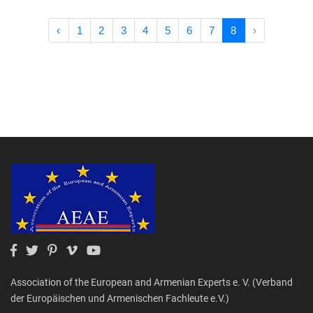
‹
1
2
3
4
5
6
7
8
›
Association of the European and Armenian Experts e. V. (Verband
der Europäischen und Armenischen Fachleute e.V.)