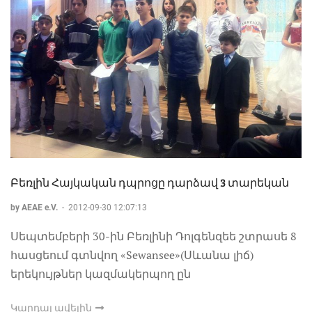
Բեռլին Հայկական դպրոցը դարձավ 3 տարեկան
by AEAE e.V.
-
2012-09-30 12:07:13
Սեպտեմբերի 30-ին Բեռլինի Դոլգենզեե շտրասե 8
հասցեում գտնվող «Sewansee»(Սևանա լիճ)
երեկույթներ կազմակերպող ըն
Կարդալ ավելին