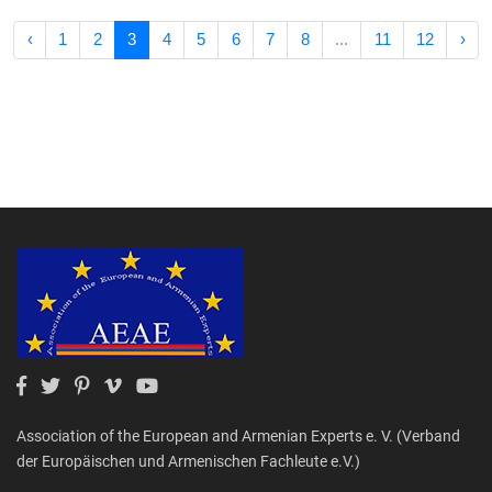
‹
1
2
3
4
5
6
7
8
...
11
12
›
Association of the European and Armenian Experts e. V. (Verband
der Europäischen und Armenischen Fachleute e.V.)