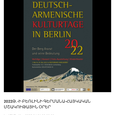
2022Թ․-Ի ԲԵՌԼԻՆԻ ԳԵՐՄԱՆԱ-ՀԱՅԿԱԿԱՆ
ՄՇԱԿՈԻԹԱՅԻՆ ՕՐԵՐ