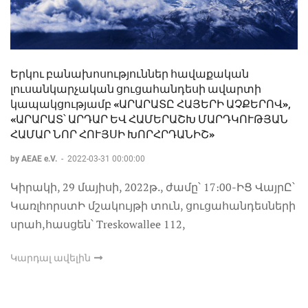
Երկու բանախոսություններ հավաքական
լուսանկարչական ցուցահանդեսի ավարտի
կապակցությամբ «ԱՐԱՐԱՏԸ ՀԱՅԵՐԻ ԱՉՔԵՐՈՎ»,
«ԱՐԱՐԱՏ՝ ԱՐԴԱՐ ԵՎ ՀԱՄԵՐԱՇԽ ՄԱՐԴԿՈՒԹՅԱՆ
ՀԱՄԱՐ ՆՈՐ ՀՈՒՅՍԻ ԽՈՐՀՐԴԱՆԻՇ»
by AEAE e.V.
-
2022-03-31 00:00:00
Կիրակի, 29 մայիսի, 2022թ., ժամը՝ 17։00-ԻՑ ՎայրԸ՝
ԿառլհորստԻ մշակույթի տուն, ցուցահանդեսների
սրահ,հասցեն՝ Treskowallee 112,
Կարդալ ավելին