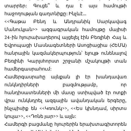
տարրեր: Գուցե՞ և դա է այս համույթի
հաջողության գաղտնիքը: Ինչևէ...
<<Գաթա Բենդ և Անդրանիկ Սարկավագ
Մանուկյան>> ազգագրական համույթը մայիսի
24-ին հյուրախաղերով այցելել էին Բեռլինի Հայ և
Եվրոպացի Մասնագետների Ասոցիացիա (ՀԵՄԱ)
հանրային կազմակերպություն՝ ելույթ ունենալով
Բեռլինի Կարլսհորստ շրջանի մշակույթի տան
համերգասրահում:
Համերգասրահը այնքան լի էր խանդավառ
ունկնդիրների բազմությամբ, որ
հանդիսատեսների մի մասը ստիպված էր ոտքի
վրա ունկնդրել ազգային ավանդական երգերը,
ինչպիսիք են <<Կռունկ>>, <<Ես կխնդամ, սիրտս
կուլա>>, <<Դոնե յար>> և այլն:
Համերգի բացմանը հյուրերին երախտագիտորեն