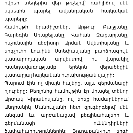
ովքեր տեղերից վեր թռչելով՝ դահլիճով մեկ
սկսեցին պարել ավանդական հայկական
պարերը:
Համույթի երաժիշտներ, Արթուր Բալջյանը,
Գարեգին Առաքելյանը, Վահան Զաքարյանը,
հնչունային ռեժիսոր Արման Ավետիսյանը և
երգչուհի Լուսինե Ստեփանյանը բարձրագույն
կատարողական արվեստով ու վարակիչ
խանդավառությամբ երեկոն վերածեցին
կատարյալ հայկական ուրախության վայրի:
Պարում էին ոչ միայն հայերը, այլև գերմանացի
հյուրերը: Բեռլինից համույթին էր միացել տենոր
Արտակ Կիրակոսյանը, ով երեք համարներում
Անդրանիկ Մանուկյանի հետ զուգերգելով՝ մեկ
անգամ ևս արժանացավ բեռլինահայերի և
գերմանացի ունկնդիրների
ծափահարություններին: Յուրաքանչյուր երգի