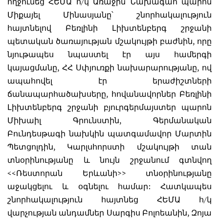
ողջունեց ՀԵՄԱ հ/կ Առաջին Նախագահ պարոն
Միքայել Մինասյանը՝ շնորհակալություն
հայտնելով Բեռլինի Լիխտենբերգ շրջանի
պետական ծառայության մշակույթի բաժնին, որը
նյութապես նպաստել էր այս համերգի
կայացմանը, ՀՀ Սփյուռքի նախարարությանը, ով
ապահովել էր երաժիշտների
ճանապարհածախսերը, հովանավորներ Բեռլինի
Լիխտենբերգ շրջանի բյուրգերմայստեր պարոն
Միխաիլ Գրունստին, Գերմանական
Բունդեսթագի նախկին պատգամավոր Մարտին
Պետցոլդին, Կարլսհորստի մշակույթի տան
տնօրինությանը և նույն շրջանում գտնվող
<<Ռեստորան Երևանի>> տնօրինությանը
աջակցելու և օգնելու համար: Հատկապես
շնորհակալություն հայտնեց ՀԵՄԱ հ/կ
վարչության անդամներ Սարգիս Բոլոեանին, Զոյա