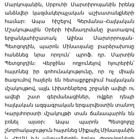
Մարկոսյանին, Սրբուհի Մարտիրոսյանին իրենց
անձնվեր կազմակերպչական աշխատանքների
համար: Ապա հիշելով Գերմանա-Հայկական
Մշակութային Օրերի հիմնադրմանը ջատագով
երջանկահիշատակ Ալինա Մարտրրոսյան-
Պետցոլդին, պարոն Մինասյանը բարձրախոսը
հանձնեց նրա որդուն՝ պրոֆ. դր. Մարտին
Պետցոլդին: Վերջինս ողջունելով հյուրերին՝
հայտնեց իր գոհունակությունը, որ ոչ միայն
ծագումով հայերն են հետաքրքրվում հայկական
մշակույթով, այլև Լիխտենբերգ շրջանի ավելի ու
ավելի շատ գերմանացիներ, ովքեր դեպի
հայկական ազգագրական երգարվեստին տանող
Կարլսհորստի մշակույթի տան ճանապարհն են
բռնել այսօր: Ապա պարոն Պետցոլդը
շնորհակալություն հայտնեց Միքայել Մինասյանին
և ՀԵՄԱ հ/կ անդամներին երկու ժողովրդների