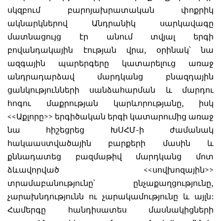
սկզբում բարոյախրատական փոքրիկ
ակնարկներով Անդրանիկ սարկավագը
մատնացույց էր անում տվյալ երգի
բովանդակային էության վրա, օրինակ՝ նա
ազգային պարերգերը կատարելուց առաջ
անդրադարձավ մարդկանց բնազդային
ցանկությունների սանձահարման և մարդու
հոգու մաքրության կարևորությանը, իսկ
<<Աքլորը>> երգիծական երգի կատարումից առաջ
նա հիշեցրեց ԽՍՀՄ-ի ժամանակ
հակաաստվածային բարքերի մասին և
քննադատեց բազմաթիվ մարդկանց մոտ
ձևավորված <<սովխոզային>>
տրամաբանությունը՝ ընչաքաղցությունը,
չարախնդությունն ու չարակամությունը և այլն:
Համերգը հանդիսատես մասնակիցների