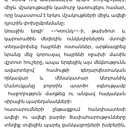
միջև մշակույթային կամուրջ կառուցելու համար,
որը նպաստում է երկու մշակույթների միջև ավելի
դյուրին փոխըմբռնմանը:
Առաջին երգի՝ <<Կռունկ>>-ի, թախծոտ և
կարոտածին մեղեդին ունկնդիրներին մտովի
տեղափոխեց հայրենի ոստաններ, արթնացրեց
նրանց մեջ կորուսյալ հայրենի օջախի մասին
վշտոտ հուշերը, ապա երգեցիկ այս մեկնությունն
ավարտելով՝ համույթի գեղարվեստական
ղեկավար և մենակատար Անդրանիկ
Մանուկյանը բոլորին աստծո օգնությամբ
հաջողություն մաղթեց ու անցավ հայկական
սիրային պարեղանակների:
Կատարումների ընթացքում հանդիսատեսի
ավելի ու ավելի բարձր ծափահարությունները
տեղիք տվեցին պարել ցանկացողների խմբերին,