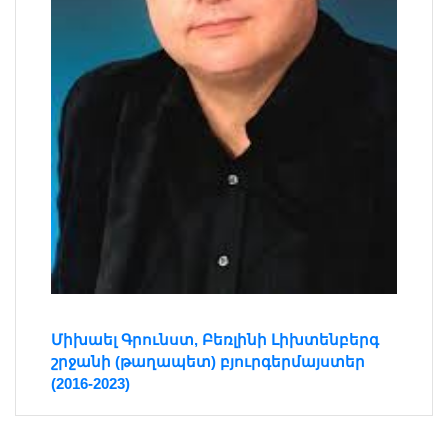
Միխաել Գրունստ, Բեռլինի Լիխտենբերգ
շրջանի (թաղապետ) բյուրգերմայստեր
(2016-2023)