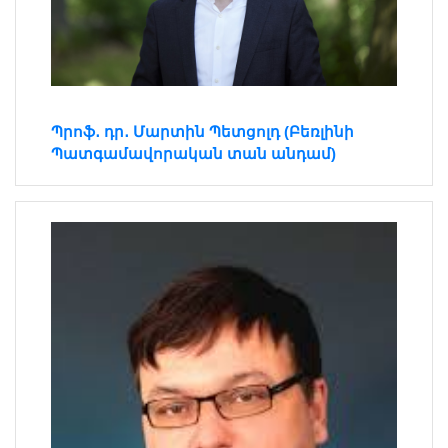
Պրոֆ․ դր․ Մարտին Պետցոլդ (Բեռլինի
Պատգամավորական տան անդամ)