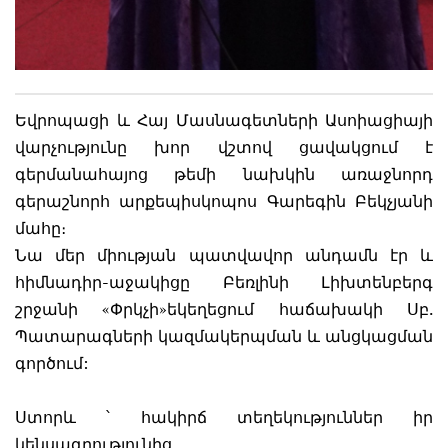
Եվրոպացի և Հայ Մասնագետների Ասոիացիայի
վարչությունը խոր վշտով ցավակցում է
գերմանահայոց թեմի նախկին առաջնորդ
գերաշնորհ արքեպիսկոպոս Գարեգին Բեկչյանի
մահը։
Նա մեր միության պատվավոր անդամն էր և
հիմնադիր-աջակիցը Բեռլինի Լիխտենբերգ
շրջանի «Փրկչի»եկեղեցում հաճախակի Սբ.
Պատարագների կազմակերպման և անցկացման
գործում:
Ստորև ՝ հակիրճ տեղեկություններ իր
կենսագրությունից.