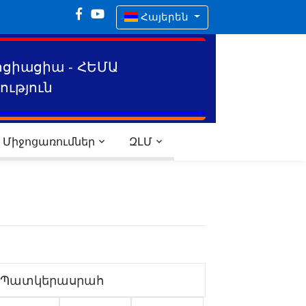
Հայերեն
ոցիացիա - ՀԵՄԱ
ւթյուն
Միջոցառումներ
ԶԼՄ
Պատկերասրահ