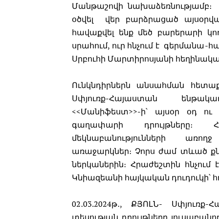
Մանթաշովի նախաձեռնությամբ։ 1
օծվել վեր բարձրացած այսօրվա
հավաքվել ենք մեծ բարերարի կ
սրահում, ուր հնչում է գերմանա-
Սրբուհի Մարտիրոսյանի հեղինակած
Ունկնդիրներն անսահման հետաքր
Սփյուռք-Հայաստան ենթակա
<<Մանիֆեստ>>-ի՝ այսօր օդ ո
գաղափարի դրույթները։ Հա
մեկնաբանությունների առողջ
առաջարկներ։ Չորս ժամ տևած քնն
ներկաներին։ Հրաժեշտին հնչում 
Կնիազեանի հայկական դուդուկի՝ հո
02․03.2024թ․, ՔՅՈԼՆ- Սփյուռ
տեսության դրույթները լուսաբանո