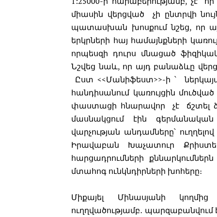
1:25000-ի հարաբերությամբ, չէ՞ 
միասին վերցված չի ընտրվի նու
պատասխան խոսքում նշեց, որ 
երկրների հայ համայնքների կառո
որպեսզի դուրս մնացած ֆիզիկակ
Նշվեց նաև, որ այդ բանաձևը վեր
Ըստ <<Մանիֆեստ>>-ի ՝ ներկա
հանդիսանում կառույցին մուծվա
փաստացի հնարավոր չէ ճշտել ձ
մասնակցում էին գերմանական
վարչության անդամները՝ ուղղե
Իրավաբան Խաչատուր Քրիստե
հարցադրումների քննարկումներն 
մտահոգ ունկնդիրների խոհերը։
Միքայել Մինասյանի կողմից
ուղղվածությամբ․ պարզաբանվում 