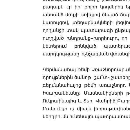
քաղաքն էր իր՝ բոլոր կողմերից 
անսանձ մտքի թռիչքով ծնված ճ
կառույցով, տեղաբնակների լեզվ
ղողանջի տակ պատարագի ընթացք
ուղղված խնդրանք–խորհուրդ, որ 
կետերում բռնկված պատերազ
մարդկությանը ոչնչացման վտանգի
Գերմանահայ թեմի Առաջնորդարան
դրույթներին ծանոթ շա՜տ- շատերը
գերմանահայոց թեմի առաջնորդ Ն
Իսախանեանը։ Մասնակիցների թ
Ուկրաինայից և Տեր Վահրիճ Բաղ
Բակունցի ոչ միայն խորաթափանց
ներդրումն ունենալու պատրաստակ