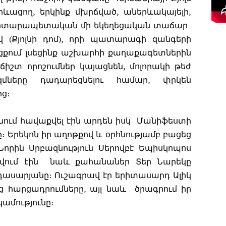
երևացող, երկինք մխրճված, աներևակայելի,
արտարապետական մի եկեղեցական տաճար-
ով (Քյոլնի դոմ), որի պատարագի զանգերի
ում լսեցինք աշխարհի քաղաքագետներին
ճիշտ որոշումներ կայացնեն, մոլորակի թեժ
մները դադարեցնելու համար, փրկեն
ց։
ում հավաքվել էին արդեն իսկ Մանիֆեստի
։ Երեկոն իր աղոթքով և օրհնությամբ բացեց
որին Սրբազնություն Սերովբէ Եպիսկոպոս
վում էին նաև քահանաներ Տեր Նարեկը
դասարյանը։ Ուշագրավ էր երիտասարդ Ալիկ
 հարցադրումները, այլ նաև ծրագրում իր
ամությունը։