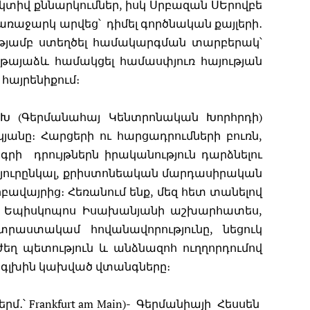
տիվ քննարկումներ, իսկ Սրբազան ՍԵրովբե
ռաջարկ արվեց՝ դիմել գործնական քայլերի․
թյամբ ստեղծել համակարգման տարբերակ՝
ղթայաձև համակցել համասփյուռ հայության
հայրենիքում։
Խ (Գերմանահայ Կենտրոնական Խորհրդի)
կյանը։ Հարցերի ու հարցադրումների բուռն,
րի դրույթներն իրականություն դարձնելու
 հյուրընկալ, քրիստոնեական մարդասիրական
ավայրից։ Հեռանում ենք, մեզ հետ տանելով
բե Եպիսկոպոս Իսախանյանի աշխարհատես,
աստակամ հովանավորությունը, նեցուկ
ւժեղ պետություն և անձնազոհ ուղղորդումով
ի գլխին կախված վտանգները։
երմ․՝ Frankfurt am Main)- Գերմանիայի Հեսսեն