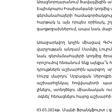
Առաջնորդարանում ծավալվեցին ակ
Եպիսկոպոս Իսախանյանի կողմից ա
գերմանահայերի համագործակցու
հարթակ և այն որպես օրինակ, շ
գաղթօջախներում, ապա նաև մայր 
Առաջարկվող կոչին միացավ ԳՀԿ
վարչության անդամ Սամվել Լուլու
նաև գերմանահայերի կողմից ծրագ
որոշումով հեռանում ենք այնքա՜ն
դրույթներն աշխարհին պարզող սրբ
Սուրբ մարդու՝ Սրբազան Սերով
աշխարհընկալ հովվապետի պատր
լինելու, ստեղծելու միասնական ո
օգնել՝ հեռացնելու հայոց աշխարհ
03.03.2024թ․ Մայնի Ֆրանկֆուրտ ( գ