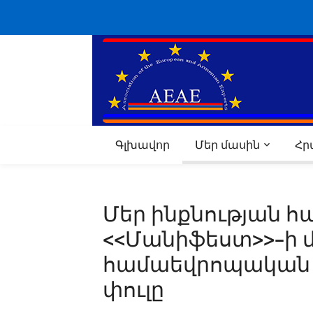
Գլխավոր
Մեր մասին
Հ
Մեր ինքնության 
<<Մանիֆեստ>>-ի
համաեվրոպական շ
փուլը