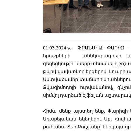
01.03.2024թ․ ՖՐԱՆՍԻԱ- ՓԱՐԻԶ 
հրաշքների աննկարագրելի 
գեղեցկությունները տեսանելի, շոշա
թևով սավառնող երգերով, Լուվրի 
Աստվածամոր տաճարի սրահներում
Քվազիմոդոյի ուրվականով, գնչ
սիմվոլ դարձած Էյֆելյան աշտարակո
Հիմա մենք այստեղ ենք, Փարիզի
Առաքելական եկեղեցու Սբ․ Հովհա
քահանա Տեր Քուշյանը ներկայացրե