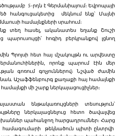
ությամբ 5-րդն է Գերմանիայում։ Եվրոպայի
եծ հանգուցակետից մեկնում ենք՝ Մայնի
աուսի համայնքների սրահում։
նք տեղ հասել, ականատես եղանք Շուշի
 պարուսույցի՝ հոգիդ բերկրանքով լցնող
րմին Պրոյսի հետ հայ մշակույթն ու արվեստը
երմանուհիներին, որոնք պարում էին մեր
թյան գոռում գոչյուններով։ Նշված ժամին
 նաև Աշաֆֆենբուրգ քաղաքի հայ համայնքի
ամայնքի մի շարք ներկայացուցիչներ։
այաստան ենթակառույցների տեսություն՝
ւյթները ներկայացնելուց հետո ծավալվեց
սխաններ պահանջող հարցադրումներ։ Հարց
ան համագումարի թեկնածուն պիտի ընտրվի