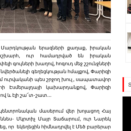
- Մարդկության երազների քաղաք, իրական
աշխարհ, ուր համադրված են իրական
փելի գույների խաղով, հոգուդ մեջ շշունջների
անվերծանելի գեղեցկության հմայքով, Փարիզի
 ուրվականի պես շրջող խուլ , սապատավոր
ուհի Էսմերալդայի կախարդանքով, Փարիզի
վ և էլի շա՜տ-շատ․․․
 կենտրոնական մասերում վեր խոյացող Հայ
ննես- Մկրտիչ Մայր Տաճարում, ուր Նարեկ
ց, որ եկեղեցին հիմնադրվել է Մեծ բարերար