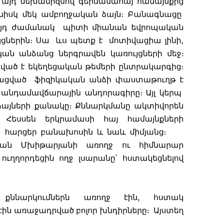
որ այդ մեխանիզմով գերմանահայ համայնքից
յնիսկ մեկ ամբողջական ձայն։ Բանագնացը
այդ ժամանակ պիտի միանան եվրոպական
ւյցներին։ Սա ևս պետք է մոտիվացիա լինի,
ան անձանց ներգրավեն կառույցների մեջ։
ցված է եկեղեցական թեմերի ընտրակարգից։
յացված ֆիզիկական անձի փաստաթուղթ է
ծ անդամավճարային անդորագիրը։ Այլ կերպ
այների քանակը։ Քննարկմանը ակտիվորեն
 Հեսսեն երկրամասի հայ համայնքների
լով հարցեր բանախոսին և նաև միմյանց։
ան Մխիթարյանի առողջ ու հիմնարար
ուղղորդեցին ողջ լսարանը՝ հստակեցնելով
 քննարկումներն առողջ էին, հստակ
էին առաջադրված բոլոր խնդիրները։ Այստեղ