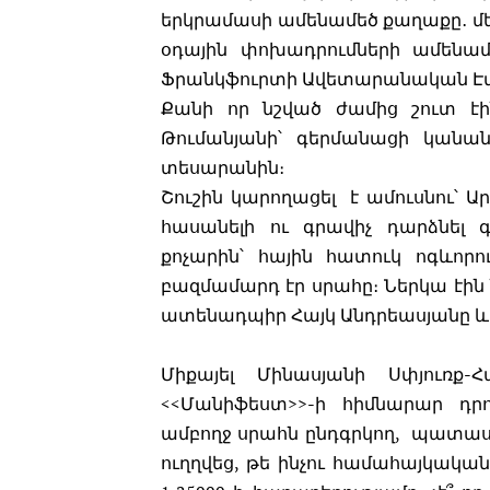
երկրամասի ամենամեծ քաղաքը․ մեծ
օդային փոխադրումների ամենամ
Ֆրանկֆուրտի Ավետարանական Էմմ
Քանի որ նշված ժամից շուտ էի
Թումանյանի՝ գերմանացի կանանց
տեսարանին։
Շուշին կարողացել է ամուսնու՝ Ա
հասանելի ու գրավիչ դարձնել գ
քոչարին՝ հային հատուկ ոգևորու
բազմամարդ էր սրահը։ Ներկա էին
ատենադպիր Հայկ Անդրեասյանը և հ
Միքայել Մինասյանի Սփյուռք-Հ
<<Մանիֆեստ>>-ի հիմնարար դրո
ամբողջ սրահն ընդգրկող, պատա
ուղղվեց, թե ինչու համահայկակ