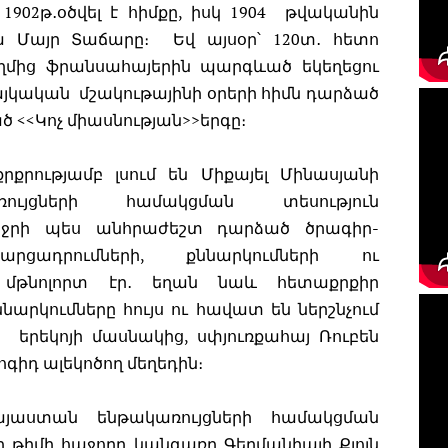
902թ․օծվել է հիմքը, իսկ 1904 թվականին
 Մայր Տաճարը։ Եվ այսօր՝ 120տ․ հետո
ողմից ֆրանսահայերին պարգևած եկեղեցու
հայկական մշակութայինի օրերի հիմն դարձած
 <<Կոչ միասնության>>երգը։
քրությամբ լսում են Միքայել Մինասյանի
ռույցների համակցման տեսություն
ւ ջրի պես անհրաժեշտ դարձած ծրագիր-
րցադրումների, քննարկումների ու
 մթնոլորտ էր․ եղան նաև հետաքրքիր
արկումները հույս ու հավատ են ներշնչում
է երեկոյի մասնակից, սփյուռքահայ Ռուբեն
գիդ ալեկոծող մեղեդին։
ք-Հայաստան ենթակառույցների համակցման
ղ թիմի հաջորդ կանգառը Գերմանիայի Քյոլն