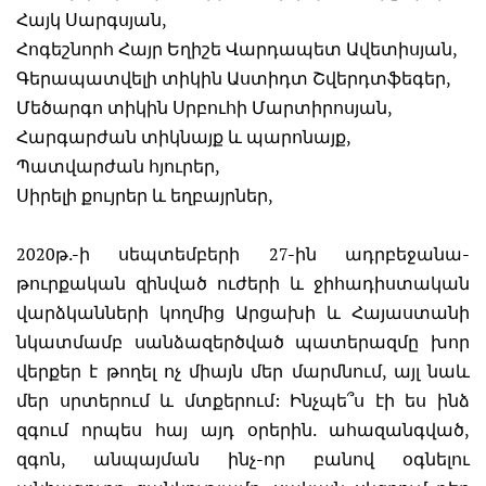
Հայկ Սարգսյան,
Հոգեշնորհ Հայր Եղիշե Վարդապետ Ավետիսյան,
Գերապատվելի տիկին Աստիդտ Շվերդտֆեգեր,
Մեծարգո տիկին Սրբուհի Մարտիրոսյան,
Հարգարժան տիկնայք և պարոնայք,
Պատվարժան հյուրեր,
Սիրելի քույրեր և եղբայրներ,
2020թ.-ի սեպտեմբերի 27-ին ադրբեջանա-
թուրքական զինված ուժերի և ջիհադիստական
վարձկանների կողմից Արցախի և Հայաստանի
նկատմամբ սանձազերծված պատերազմը խոր
վերքեր է թողել ոչ միայն մեր մարմնում, այլ նաև
մեր սրտերում և մտքերում: Ինչպե՞ս էի ես ինձ
զգում որպես հայ այդ օրերին. ահազանգված,
զգոն, անպայման ինչ-որ բանով օգնելու