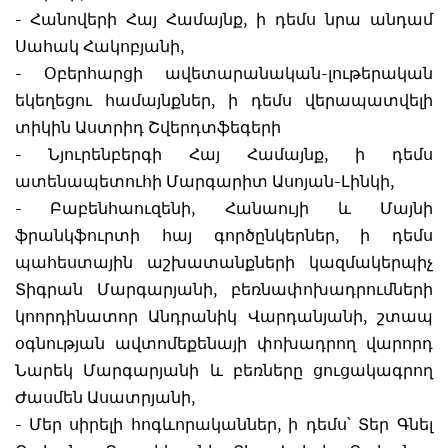
- Հանովերի Հայ Համայնք, ի դեմս նրա անդամ
Սահակ Հակոբյանի,
- Օբերհարցի ավետարանական-լութերական
եկեղեցու համայնքներ, ի դեմս վերապատվելի
տիկին Աստրիդ Շվերդտֆեգերի
- Նյուրենբերգի Հայ Համայնք, ի դեմս
ատենապետուհի Մարգարիտ Ասոյան-Լինկի,
- Բաբենհաուզենի, Հանաույի և Մայնի
ֆրանկֆուրտի հայ գործընկերներ, ի դեմս
պահեստային աշխատանքների կազմակերպիչ
Տիգրան Մարգարյանի, բեռնափոխադրումների
կոորդինատոր Անդրանիկ Վարդանյանի, շտապ
օգնության ավտոմեքենայի փոխադրող վարորդ
Նարեկ Մարգարյանի և բեռները ցուցակագրող
Ժասմեն Ասատրյանի,
- Մեր սիրելի հոգևորականներ, ի դեմս՝ Տեր Գնել