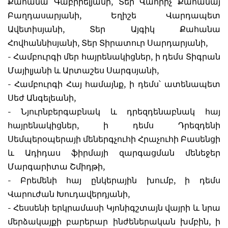
Քահանա Գաբրիելյանի, Տեր Վահրիչ Քահանայ
Բաղդասարյանի, Եղիշե Վարդապետ
Ավետիսյանի, Տեր Այգիկ Քահանա
Հովհաննիսյանի, Տեր Տիրատուր Սարդարյանի,
- Համբուրգի մեր հայրենակիցներ, ի դեմս Տիգրան
Մայիլյանի և Արտաշես Սարգսյանի,
- Համբուրգի Հայ համայնք, ի դեմս՝ ատենապետ
Սեժ Անգելեանի,
- Նյուրնբերգաբնակ և դրեզդենաբնակ հայ
հայրենակիցներ, ի դեմս Դրեզդենի
Սեմպերօպերայի մեներգչուհի Հրաչուհի Բասենցի
և Ադիդաս ֆիրմայի զարգացման մենեջեր
Մարգարիտա Շմիդթի,
- Բրեմենի հայ ընկերային խումբ, ի դեմս
Վարուժան Խուդավերդյանի,
- Հեսսենի երկրամասի Կյոնիգշտայն վայրի և նրա
մերձակայքի բարերար ինժեներական խմբին, ի