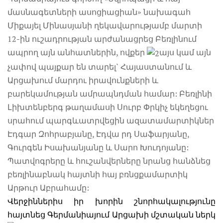
մասնագետների ասոցիացիան» նախագահ
Միքայել Մինասյանի ղեկավարությամբ մարտի
12-ին ուշադրության արժանացրեց Բեռլինում
ապրող այն անհատներին, ովքեր
այս կամ այն
չափով պայքար են տարել` Հայաստանում և
Արցախում մարդու իրավունքների և
բարեկամության ամրապնդման համար: Բեռլինի
Լիխտենբերգ թաղամասի Սուրբ Փրկիչ եկեղեցու
սրահում պարգևատրվեցին ազատամարտիկներ
Էդգար Զոհրաբյանը, Էդվա րդ Սաֆարյանը,
Գուրգեն Իսախանյանը և Սարո Խուդոյանը:
Պատվոգրերը և հուշանվերները նրանց հանձնեց
բեռլինաբնակ հայտնի հայ բռնցքամարտիկ
Արթուր Աբրահամը:
Վերջիններիս իր խորին շնորհակալությունը
հայտնեց Գերմանիայում Արցախի մշտական ներկ