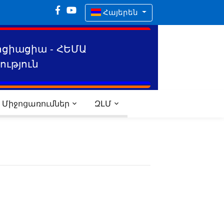
Հայերեն
ոցիացիա - ՀԵՄԱ
ւթյուն
Միջոցառումներ
ԶԼՄ