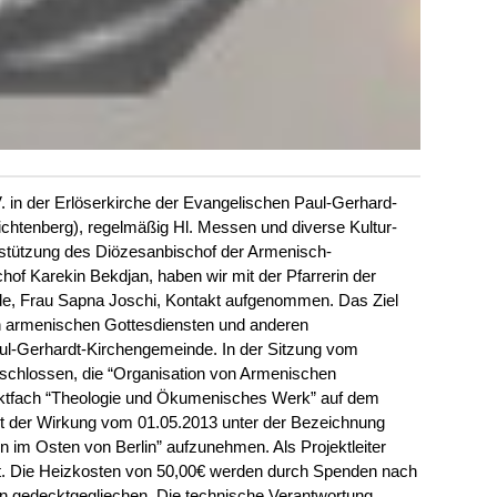
. in der Erlöserkirche der Evangelischen Paul-Gerhard-
chtenberg), regelmäßig Hl. Messen und diverse Kultur-
rstützung des Diözesanbischof der Armenisch-
of Karekin Bekdjan, haben wir mit der Pfarrerin der
e, Frau Sapna Joschi, Kontakt aufgenommen. Das Ziel
n armenischen Gottesdiensten und anderen
aul-Gerhardt-Kirchengemeinde. In der Sitzung vom
schlossen, die “Organisation von Armenischen
jektfach “Theologie und Ökumenisches Werk” auf dem
it der Wirkung vom 01.05.2013 unter der Bezeichnung
 im Osten von Berlin” aufzunehmen. Als Projektleiter
nt. Die Heizkosten von 50,00€ werden durch Spenden nach
en gedecktgegliechen. Die technische Verantwortung