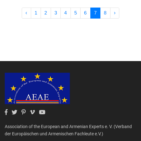
‹
1
2
3
4
5
6
7
8
›
Association of the European and Armenian Experts e. V. (Verband
der Europäischen und Armenischen Fachleute e.V.)